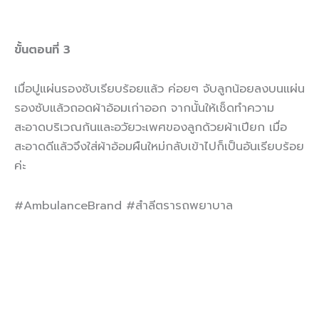
ขั้นตอนที่
3
เมื่อปูแผ่นรองซับเรียบร้อยแล้ว ค่อยๆ จับลูกน้อยลงบนแผ่น
รองซับแล้วถอดผ้าอ้อมเก่าออก จากนั้นให้เช็ดทำความ
สะอาดบริเวณก้นและอวัยวะเพศของลูกด้วยผ้าเปียก เมื่อ
สะอาดดีแล้วจึงใส่ผ้าอ้อมผืนใหม่กลับเข้าไปก็เป็นอันเรียบร้อย
ค่ะ
#AmbulanceBrand #สำลีตรารถพยาบาล