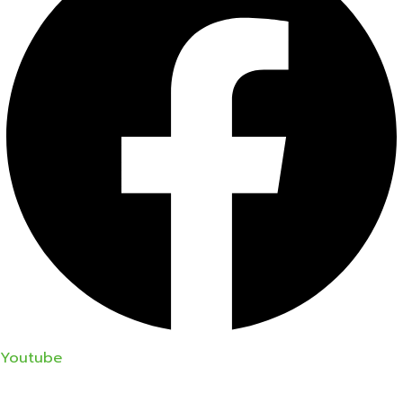
Youtube