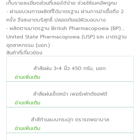
เก็บรายละเอียดส่วนที่เลอะได้ง่าย ช่วยให้เมคอัพดูคม
‑ ผ่านขบวนการผลิตที่ได้มาตรฐาน ผ่านการฆ่าเชื้อถึง 2
ครั้ง จึงสะอาดบริสุทธิ์ ปลอดภัยแม้ผิวบอบบาง
‑ ผลิตตามมาตรฐาน British Pharmacopoeia (BP) ,
United State Pharmacopoeia (USP) และ มาตรฐาน
อุตสาหกรรม (มอก.)
สินค้าที่เกี่ยวข้อง
สำลีแผ่น 3×4 นิ้ว 450 กรัม, มอก.
อ่านเพิ่มเติม
สำลีแผ่นเช็ดหน้า เพอร์เฟกต์ซอฟต์
อ่านเพิ่มเติม
สำลีก้านแบบกระปุก ตรารถพยาบาล
อ่านเพิ่มเติม