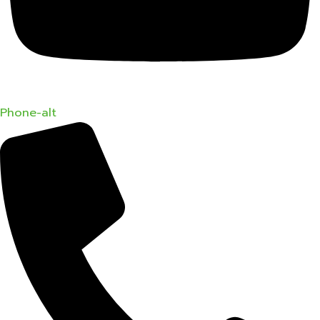
Phone-alt