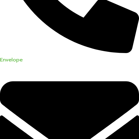
Envelope