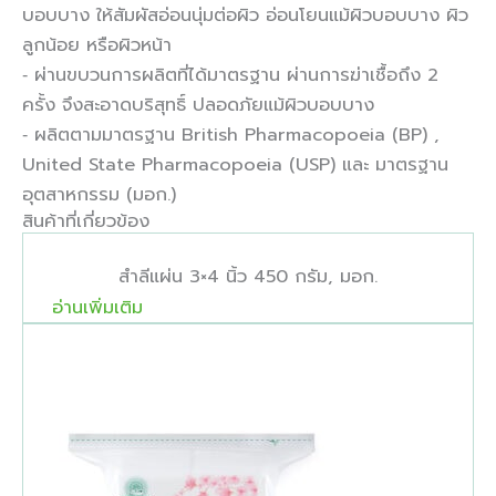
บอบบาง ให้สัมผัสอ่อนนุ่มต่อผิว อ่อนโยนแม้ผิวบอบบาง ผิว
ลูกน้อย หรือผิวหน้า
‑ ผ่านขบวนการผลิตที่ได้มาตรฐาน ผ่านการฆ่าเชื้อถึง 2
ครั้ง จึงสะอาดบริสุทธิ์ ปลอดภัยแม้ผิวบอบบาง
‑ ผลิตตามมาตรฐาน British Pharmacopoeia (BP) ,
United State Pharmacopoeia (USP) และ มาตรฐาน
อุตสาหกรรม (มอก.)
สินค้าที่เกี่ยวข้อง
สำลีแผ่น 3×4 นิ้ว 450 กรัม, มอก.
อ่านเพิ่มเติม