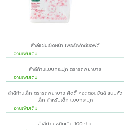
สำลีแผ่นเช็ดหน้า เพอร์เฟกต์ซอฟต์
อ่านเพิ่มเติม
สำลีก้านแบบกระปุก ตรารถพยาบาล
อ่านเพิ่มเติม
สำลีก้านเล็ก ตรารถพยาบาล คิดดี้ คอตตอนบัดส์ แบบหัว
เล็ก สำหรับเด็ก แบบกระปุก
อ่านเพิ่มเติม
สำลีก้าน ชนิดเติม 100 ก้าน