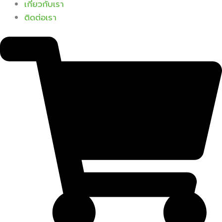
เกี่ยวกับเรา
ติดต่อเรา